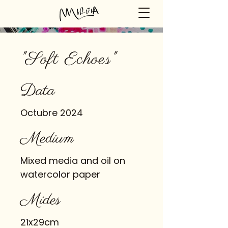
"Soft Echoes"
Data
Octubre 2024
Medium
Mixed media and oil on
watercolor paper
Mides
21x29cm