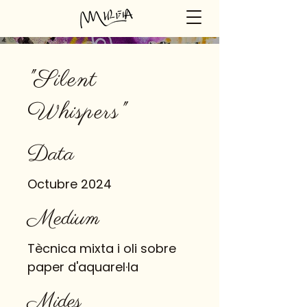
"Silent
Whispers"
Data
Octubre 2024
Medium
Tècnica mixta i oli sobre
paper d'aquarel·la
Mides