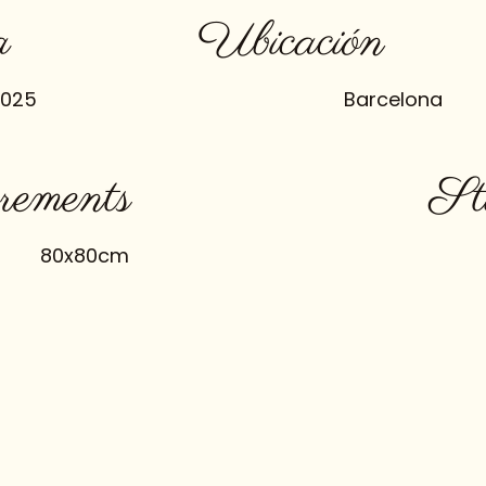
a
Ubicación
2025
Barcelona
ements
St
80x80cm