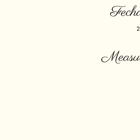
Fech
Measur